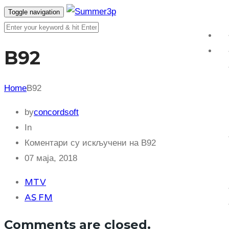
Toggle navigation
B92
Home
B92
by
concordsoft
In
Коментари су искључени
на B92
07 маја, 2018
MTV
AS FM
Comments are closed.