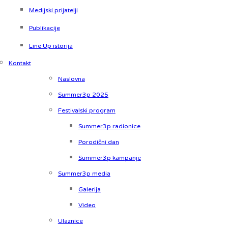
Medijski prijatelji
Publikacije
Line Up istorija
Kontakt
Naslovna
Summer3p 2025
Festivalski program
Summer3p radionice
Porodični dan
Summer3p kampanje
Summer3p media
Galerija
Video
Ulaznice