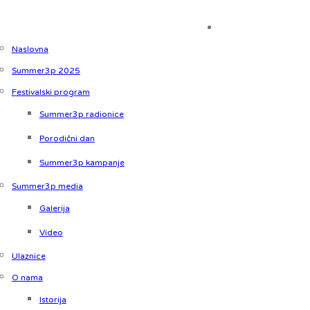
Naslovna
Summer3p 2025
Festivalski program
Summer3p radionice
Porodični dan
Summer3p kampanje
Summer3p media
Galerija
Video
Ulaznice
O nama
Istorija