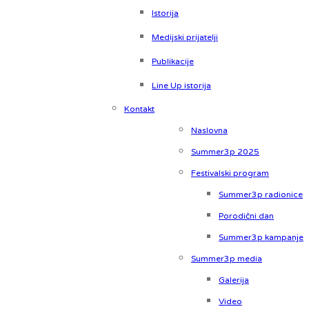
Istorija
Medijski prijatelji
Publikacije
Line Up istorija
Kontakt
Naslovna
Summer3p 2025
Festivalski program
Summer3p radionice
Porodični dan
Summer3p kampanje
Summer3p media
Galerija
Video