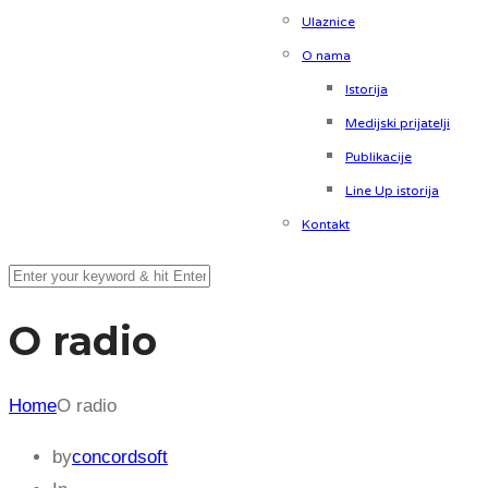
Ulaznice
O nama
Istorija
Medijski prijatelji
Publikacije
Line Up istorija
Kontakt
O radio
Home
O radio
by
concordsoft