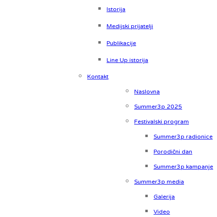
Istorija
Medijski prijatelji
Publikacije
Line Up istorija
Kontakt
Naslovna
Summer3p 2025
Festivalski program
Summer3p radionice
Porodični dan
Summer3p kampanje
Summer3p media
Galerija
Video