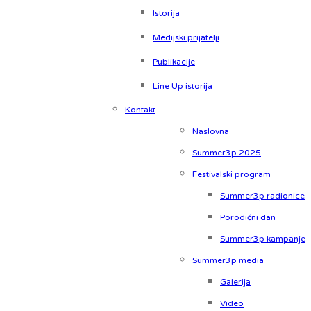
Istorija
Medijski prijatelji
Publikacije
Line Up istorija
Kontakt
Naslovna
Summer3p 2025
Festivalski program
Summer3p radionice
Porodični dan
Summer3p kampanje
Summer3p media
Galerija
Video